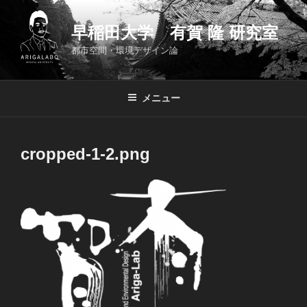
コ
ン
早稲田大学 有賀 隆 研究室
テ
都市空間・環境デザイン論
ン
ツ
へ
メニュー
ス
キ
ッ
cropped-1-2.png
プ