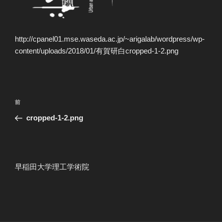
http://cpanel01.mse.waseda.ac.jp/~arigalab/wordpress/wp-
content/uploads/2018/01/有賀研白cropped-1-2.png
投
過
前
稿
去
cropped-1-2.png
ナ
の
ビ
投
稿
ゲ
ー
早稲田大学理工学術院
シ
ョ
ン