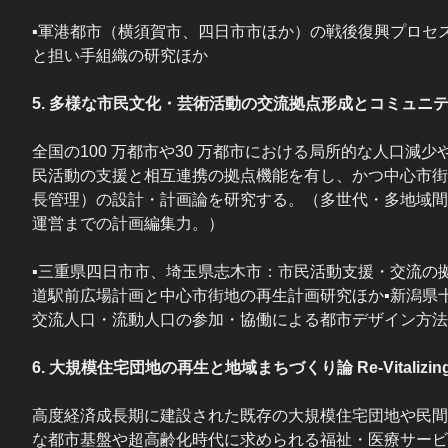
▪軍港都市（横須賀市、四日市市ほか）の戦後復興プロセ
と担い手組織の研究ほか
5. 多様な市民文化・芸術活動の交流拠点形成とコミュニティ建築論Center fo
全国の100 万都市や30 万都市における局所的な人口
民活動の支援と相互連携の拠点機能を有し、かつ中心市街
長管理）の設計・計画論を研究する。（多世代・多地域間
運営までの計画編集力。）
▪三重県四日市市、埼玉県志木市：市民活動支援・交流の
道駅前広場計画と中心市街地の再生計画研究ほか▪新潟県
交流人口・流動人口の参加・協働による都市デザイン方法
6. 大規模住宅団地の再生と地域まちづくり論 Re-Vitalizing Large-S
高度経済成長期に建設された既存の大規模住宅団地や民間
な都市基盤や超高齢化時代に求められる福祉・医療サービ