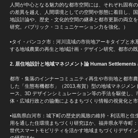
人間が中心となる魅力的な都市空間には、それぞれ固有の
の差異を越え、人間環境としての空間や形態に着目し、国
地設計論や、歴史・文化的空間の継承と都市更新の両立を
研究。パブリック・コミュニケーション力を強化。）
▪タイ・バンコク市：河川流域の市街地アーキタイプと水
する地域農業の再生と地域計画・デザイン研究、都市の既
2. 居住地設計と地域マネジメント論 Human Settlements an
都市・集落のインナーコミュニティ再生や市街地と都市農
した「生態有機都市」（2013,有賀）型の地域マネジメ
ース、3D デザインシミュレーション等の手法を駆使し
体・広域行政との協働によるまちづくり情報の視覚化と市
▪福島県白河市：城下町の歴史的風致の維持・利活用と住
用を通した住環境まちづくり研究ほか、福井県永平寺町：
世代スマートモビリティを活かす地域まちづくりデザイン
の研究ほか