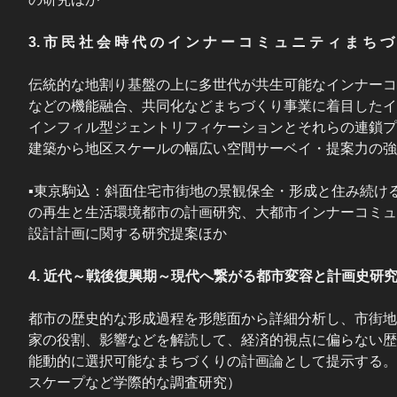
3. 市 民 社 会 時 代 の イ ン ナ ー コ ミ ュ ニ テ ィ ま ち づ く 
伝統的な地割り基盤の上に多世代が共生可能なインナーコ
などの機能融合、共同化などまちづくり事業に着目したイ
インフィル型ジェントリフィケーションとそれらの連鎖プ
建築から地区スケールの幅広い空間サーベイ・提案力の強
▪東京駒込：斜面住宅市街地の景観保全・形成と住み続け
の再生と生活環境都市の計画研究、大都市インナーコミュ
設計計画に関する研究提案ほか
4. 近代～戦後復興期～現代へ繋がる都市変容と計画史研究Urban Morpho
都市の歴史的な形成過程を形態面から詳細分析し、市街地
家の役割、影響などを解読して、経済的視点に偏らない歴
能動的に選択可能なまちづくりの計画論として提示する。
スケープなど学際的な調査研究）