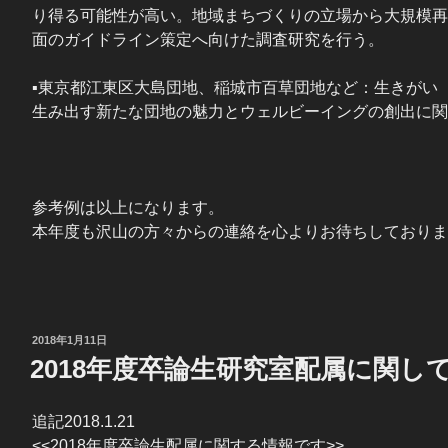
り得る可能性が高い。地域まちづくりの立場から大規模再
面のガイドライン策定へ向けた調査研究を行う。
▪東京都江東区大島団地、稲城市百草団地など：生きがい
生み出す新たな団地の魅力とウェルビーイングの創出に関
参考例は以上になります。
本年度も沢山の方々からの連絡を心よりお待ちしておりま
投
2018年1月11日
稿
2018年度卒論生研究室配属に関し
日:
追記2018.1.21
<<2018年度卒論生配属に関する情報です>>