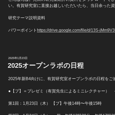
い。有賀研究室に直接お越しいただいたら、当日余った資
研究テーマ説明資料
パワーポイント
https://drive.google.com/file/d/13S-jMm
投
2025年1月23日
稿
2025オープンラボの日程
日:
2025年新B4向けに、有賀研究室オープンラボの日程を
●【プ】＝プレゼミ（有賀先生によるミニレクチャー） 
第1回：1月23日（木） 【プ】午後14時〜午後15時 ​