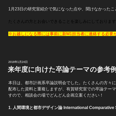
1月23日の研究室紹介で気になった点や、聞けなかった
たくさんの方とお会いできることを楽しみにしております
※お越しになる際には事前に新M1担当者に連絡する必要が
投
2018年1月24日
稿
来年度に向けた卒論テーマの参考
日:
本日は、都市計画系卒論説明会でした。たくさんの方々に
配布した資料と重複しますが、有賀研究室での卒論テーマ
すので、相談会の場でどんどん企画立案ください！
1. 人間環境と都市デザイン論 International Comparative Studi