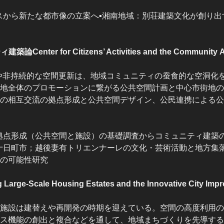
スから新たな都市像の立案へ▪湘南地域：別荘建築文化が創り出
r Citizens’ Activities and the Community Arc
減少や非持続的な空間更新は、地域コミュニティの蚕食的な空洞化
地全体のプロモーションに繋がる公共空間計画と中心市街地の
の相互交流の拠点形成と公共空間デザイン、公民連携による公
拠点形成（公共空間と施設）の基礎調査からコミュニティ建築
十日町市；越後妻有トリエンナーレの文化・芸術活動と地方集
の可能性研究
cale Housing Estates and the Innovative City Impr
施設は建替えや再開発の時期を迎えている。空間の高度利用の
ス機能の創出と複合などを通して、地域まちづくりを先導する