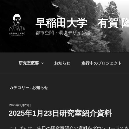
コ
ン
テ
早稲田大学 有賀 隆
ン
ツ
都市空間・環境デザイン論
へ
ス
キ
ッ
研究室概要
お知らせ
進行中のプロジェクト
プ
カテゴリー:
お知らせ
投
2025年1月23日
稿
2025年1月23日研究室紹介資料
日:
こんばんは。先日の研究室紹介の資料をダウンロードでき