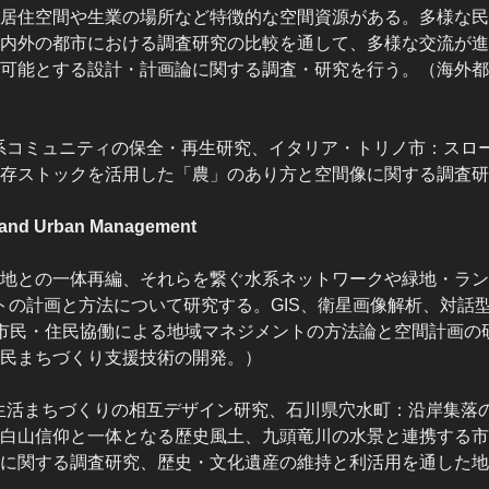
居住空間や生業の場所など特徴的な空間資源がある。多様な民
内外の都市における調査研究の比較を通して、多様な交流が進
可能とする設計・計画論に関する調査・研究を行う。（海外都
系コミュニティの保全・再生研究、イタリア・トリノ市：スロ
存ストックを活用した「農」のあり方と空間像に関する調査研
d Urban Management
地との一体再編、それらを繋ぐ水系ネットワークや緑地・ラン
ントの計画と方法について研究する。GIS、衛星画像解析、対話
、市民・住民協働による地域マネジメントの方法論と空間計画の
民まちづくり支援技術の開発。）
生活まちづくりの相互デザイン研究、石川県穴水町：沿岸集落
白山信仰と一体となる歴史風土、九頭竜川の水景と連携する市
に関する調査研究、歴史・文化遺産の維持と利活用を通した地