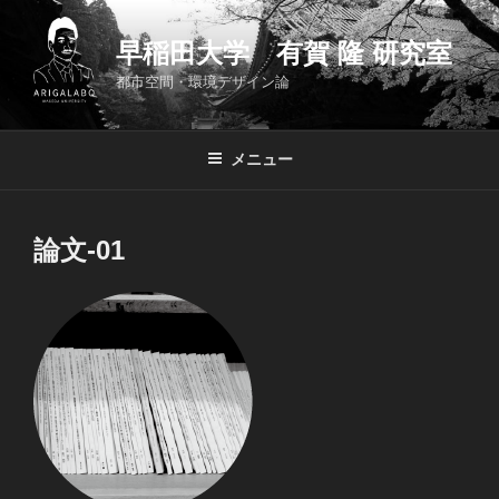
コ
ン
早稲田大学 有賀 隆 研究室
テ
都市空間・環境デザイン論
ン
ツ
へ
メニュー
ス
キ
ッ
論文-01
プ