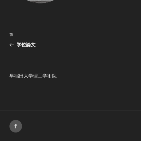
投
過
前
稿
去
学位論文
ナ
の
ビ
投
稿
ゲ
ー
早稲田大学理工学術院
シ
ョ
ン
Facebook