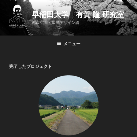
コ
ン
早稲田大学 有賀 隆 研究室
テ
都市空間・環境デザイン論
ン
ツ
へ
メニュー
ス
キ
ッ
完了したプロジェクト
プ