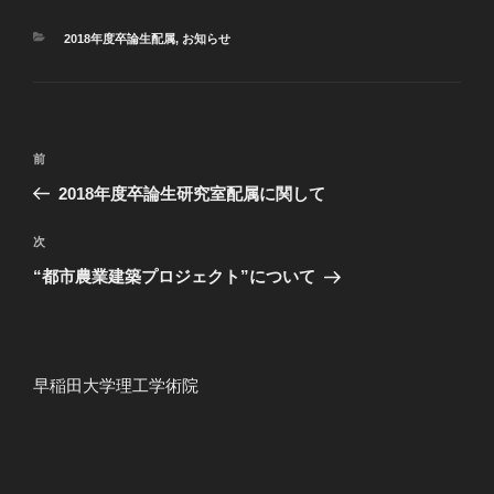
カ
2018年度卒論生配属
,
お知らせ
テ
ゴ
リ
ー
投
過
前
稿
去
2018年度卒論生研究室配属に関して
ナ
の
ビ
投
次
次
稿
ゲ
の
“都市農業建築プロジェクト”について
投
ー
稿
シ
ョ
早稲田大学理工学術院
ン