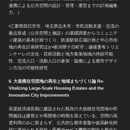
連携による公共空間の設計・管理・運営までの計画編集
力。）
▪三重県四日市市、埼玉県志木市：市民活動支援・交流の
拠点形成（公共空間と施設）の基礎調査からコミュニテ
ィ建築の基本計画づくり、鉄道駅前広場計画と中心市街
地の再生計画研究ほか▪新潟県十日町市；越後妻有トリエ
ンナーレの文化・芸術活動と地方集落地域の持続可能
性、交流人口・流動人口の参加・協働による都市デザイ
ン方法の可能性研究
6. 大規模住宅団地の再生と地域まちづくり論 Re-
Vitalizing Large-Scale Housing Estates and the
Innovative City Improvements
高度経済成長期に建設された既存の大規模住宅団地や民
間施設は建替えや再開発の時期を迎えている。空間の高
度利用のみに留まらず、公共的な都市基盤や超高齢化時
代に求められる福祉・医療サービス機能の創出と複合な