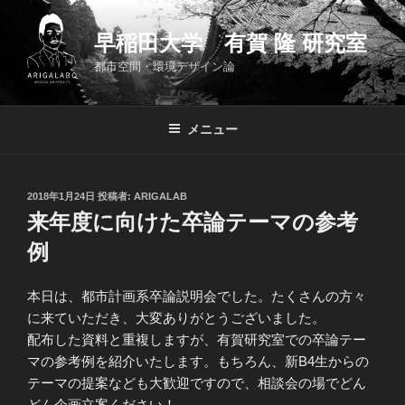
コ
ン
早稲田大学 有賀 隆 研究室
テ
都市空間・環境デザイン論
ン
ツ
へ
メニュー
ス
キ
ッ
投
2018年1月24日
投稿者:
ARIGALAB
プ
稿
来年度に向けた卒論テーマの参考
日:
例
本日は、都市計画系卒論説明会でした。たくさんの方々
に来ていただき、大変ありがとうございました。
配布した資料と重複しますが、有賀研究室での卒論テー
マの参考例を紹介いたします。もちろん、新B4生からの
テーマの提案なども大歓迎ですので、相談会の場でどん
どん企画立案ください！