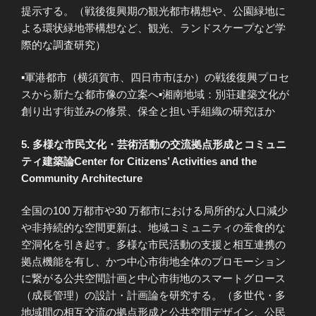
提示する。（戦後復興期の観光都市構想や、公園緑地に
よる環状緑地帯構想など、観光、ランドスケープなど学
際的な調査研究）
▪軍港都市（横須賀市、四日市市ほか）の戦後復興プロセ
スから新たな都市像の立案へ▪湘南地域：別荘建築文化が
創り出す街並みの修景、保全と担い手組織の研究ほか
5. 多様な市民文化・芸術活動の交流拠点形成とコミュニ
ティ建築論Center for Citizens’ Activities and the
Community Architecture
全国の100 万都市や30 万都市における局所的な人口減少
や非持続的な空間更新は、地域コミュニティの蚕食的な
空洞化を引き起す。多様な市民活動の支援と相互連携の
拠点機能を有し、かつ中心市街地全体のプロモーション
に繋がる公共空間計画と中心市街地のスマートグロース
（成長管理）の設計・計画論を研究する。（多世代・多
地域間の相互交流の拠点形成と公共空間デザイン、公民