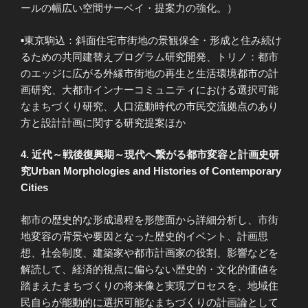
ールの幅広い空間サーベイ・提案力の強化。）
▪東京駒込：斜面住宅市街地の景観保全・形成と住み続け
るための共同建替えプログラム研究開発、トリノ：都市
のエッジに広がる外縁市街地の再生と生活環境都市の計
画研究、大都市インナーコミュニティにおける選択可能
なまちづくり研究、人口流動時代の市民交流拠点のあり
方と設計計画に関する研究提案ほか
4. 近代～戦後復興期～現代へ繋がる都市変容と計画史研
究Urban Morphologies and Histories of Contemporary
Cities
都市の歴史的な形成過程を形態面から詳細分析し、市街
地変容の背景や要因となった歴史的イベント、計画思
想、社会制度、建築家や都市計画家の役割、影響などを
解読して、経済的視点に偏らない歴史的・文化的価値を
踏まえたまちづくりの将来像と実現プロセスを、地域住
民自らが能動的に選択可能なまちづくりの計画論として