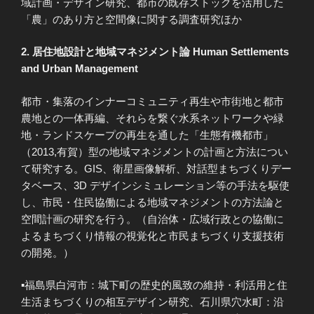
域計画・デザイン研究、都市の既存ストックを活用した
「農」のあり方と空間像に関する調査研究ほか
2. 居住地設計と地域マネジメント論 Human Settlements
and Urban Management
都市・集落のインナーコミュニティ再生や市街地と都市
農地との一体再編、それらを繋ぐ水系ネットワークや緑
地・ランドスケープの再生を通した「生態有機都市」
（2013,有賀）型の地域マネジメントの計画と方法につい
て研究する。GIS、衛星画像解析、対話型まちづくりデー
タベース、3D デザインシミュレーション等の手法を駆使
し、市民・住民協働による地域マネジメントの方法論と
空間計画の研究を行う。（自治体・広域行政との協働に
よるまちづくり情報の視覚化と市民まちづくり支援技術
の開発。）
▪福島県白河市：城下町の歴史的風致の維持・利活用と住
生活まちづくりの相互デザイン研究、石川県穴水町：沿