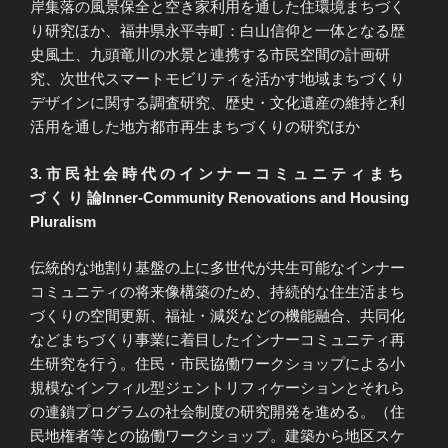
岸集落の風景保全と空き家利用を通した住環境まちづく
り研究ほか、福井県永平寺町：白山信仰と一体となる歴
史風土、九頭竜川の水景と連携する市民空間の計画研
究、次世代スマートモビリティを活かす地域まちづくり
デザインに関する調査研究、歴史・文化遺産の維持と利
活用を通した地方都市再生まちづくりの研究ほか
3. 市 民 社 会 時 代 の イ ン ナ ー コ ミ ュ ニ テ ィ ま ち
づ く り 論Inner-Community Renovations and Housing
Pluralism
伝統的な地割り基盤の上に多世代が共生可能なインナー
コミュニティの将来像構築のため、持続的な住生活まち
づくりの空間更新、福祉・減災などの機能融合、共同化
などまちづくり事業に着目したインナーコミュニティ再
生研究を行う。住民・市民協働ワークショップによる小
規模なインフィル型ジェントリフィケーションとそれら
の連鎖プログラムの社会制度の研究開発を進める。（住
民地権者等との協働ワークショップ。建築から地区スケ